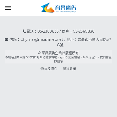
首頁
各式招牌
電話：05-2360835 / 傳真：05-2360836
信箱：Chyn.lai@msa.hinet.net / 地址：嘉義市西區大同路37
各式立體字
瀏覽全部
8號
© 育昌廣告企業社版權所有
無接縫招牌
大圖輸出/其他
瀏覽全部
本網站圖片未經本公司許可請勿隨意轉載，若不慎造成侵權，請來信告知，我們會立
即刪除
中空版招牌
迷你字
整體施工
瀏覽全部
條款及條件
隱私政策
壓克力招牌
燈箱字
大圖輸出
招牌小教室
飯店標示規劃
卡布燈箱
仟納論
帆布/紅布條
觀光工廠施工
瀏覽全部
關於我們
圓形招牌
鐵殼字
珍珠板直噴/貼圖
會場/節慶佈置
尊皇大飯店
嘉楠食品(丸聚星球)
公司簡介
搜索
金屬招牌
背光字
關東旗/熱昇華/布旗
空間/櫥窗佈置
布袋文創HOTEL
奇美食品幸福工廠
生產設備